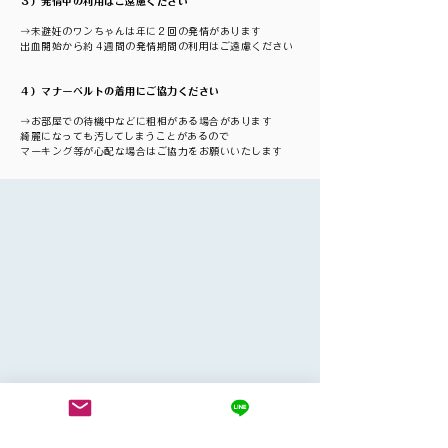
３）発情中の利用はご遠慮ください
→未避妊のワンちゃんは年に２回の発情があります
出血開始から約４週間の発情期間の利用はご遠慮ください
４
）マナーベルトの着用にご協力ください
→お部屋での待機中などに粗相がある場合があります
​綺麗になっても汚してしまうことがあるので
マーキング等が心配な場合はご協力をお願いいたします