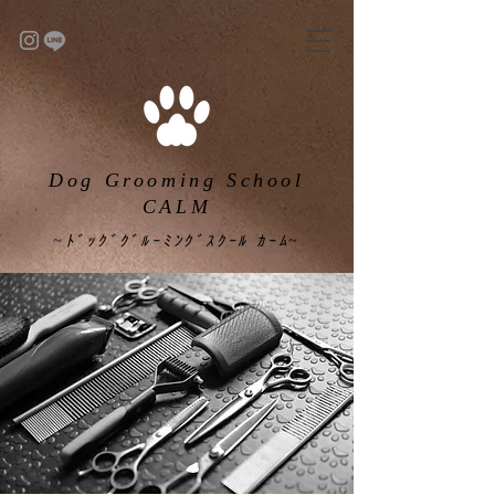
Dog Grooming School
CALM
~ﾄﾞｯｸﾞｸﾞﾙｰﾐﾝｸﾞｽｸｰﾙ ｶｰﾑ~